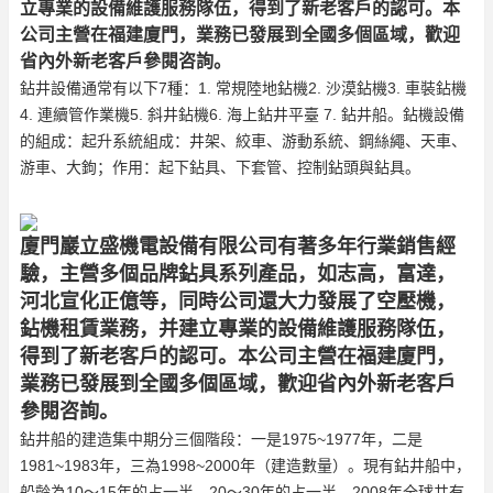
立專業的設備維護服務隊伍，得到了新老客戶的認可。本
公司主營在福建廈門，業務已發展到全國多個區域，歡迎
省內外新老客戶參閱咨詢。
鉆井設備通常有以下7種：1. 常規陸地鉆機2. 沙漠鉆機3. 車裝鉆機
4. 連續管作業機5. 斜井鉆機6. 海上鉆井平臺 7. 鉆井船。鉆機設備
的組成：起升系統組成：井架、絞車、游動系統、鋼絲繩、天車、
游車、大鉤；作用：起下鉆具、下套管、控制鉆頭與鉆具。
廈門巖立盛機電設備有限公司有著多年行業銷售經
驗，主營多個品牌鉆具系列產品，如志高，富達，
河北宣化正億等，同時公司還大力發展了空壓機，
鉆機租賃業務，并建立專業的設備維護服務隊伍，
得到了新老客戶的認可。本公司主營在福建廈門，
業務已發展到全國多個區域，歡迎省內外新老客戶
參閱咨詢。
鉆井船的建造集中期分三個階段：一是1975~1977年，二是
1981~1983年，三為1998~2000年（建造數量）。現有鉆井船中，
船齡為10～15年的占一半，20～30年的占一半。2008年全球共有