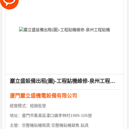
巖立盛設備出租(圖)-工程鉆機維修-泉州工程鉆機
廈門巖立盛機電設備有限公司
經營模式：
經銷批發
地址：
廈門市集美區灌口鎮李林村1989-105號
主營：
空壓機鉆機租賃,空壓機鉆機銷售,鉆具